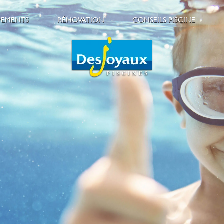
PEMENTS
RÉNOVATION
CONSEILS PISCINE
es
écurité
Réaménager sa piscine
Aménagement paysag
es
onfort
Fuite piscine
Sécurité
ntretien
Guide Piscine
ine
hauffage
Entretien & Nettoyag
Bien-être