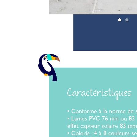
1
2
Caractéristiques
• Conforme à la norme de 
• Lames PVC 76 min ou 83
effet capteur solaire 83 mm
• Coloris : 4 à 8 couleurs 