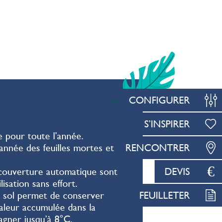
 classique, le
un minimum de
vertures
CONFIGURER
S’INSPIRER
 pour toute l’année.
RENCONTRER
’année des feuilles mortes et
€
DEVIS
 couverture automatique sont
isation sans effort.
FEUILLETER
s sol permet de conserver
haleur accumulée dans la
agner jusqu’à 8°C.