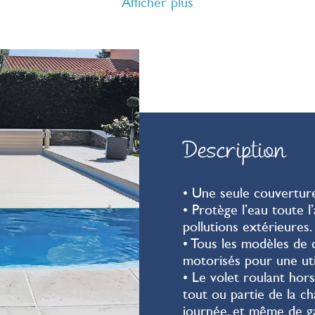
e gain et de maintien en température qu’une couverture
Afficher plus
confort et l’esthétisme en plus.
e dans la plupart des bassins existants ou neufs avec 
travaux.
 Desjoyaux
vous propose une gamme complète de cou
automatiques hors sol.
Description
• Une seule couverture
• Protège l’eau toute l
pollutions extérieures.
• Tous les modèles de
motorisés pour une util
• Le volet roulant hor
tout ou partie de la c
journée, et même de g