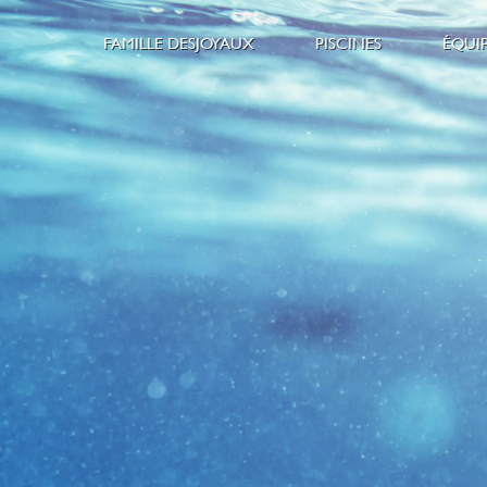
FAMILLE DESJOYAUX
PISCINES
ÉQUI
L’esprit Desjoyaux
Piscines extérieur
S
Pourquoi choisir Desjoyaux
Piscines intérieur
C
Nos magasins
Nos Gammes
E
Nous rejoindre
Construction Pisc
C