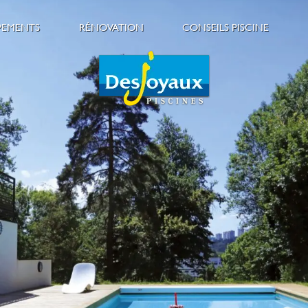
PEMENTS
RÉNOVATION
CONSEILS PISCINE
es
écurité
Réaménager sa piscine
Aménagement paysag
es
onfort
Fuite piscine
Sécurité
ntretien
Guide Piscine
ine
hauffage
Entretien & Nettoyag
Bien-être