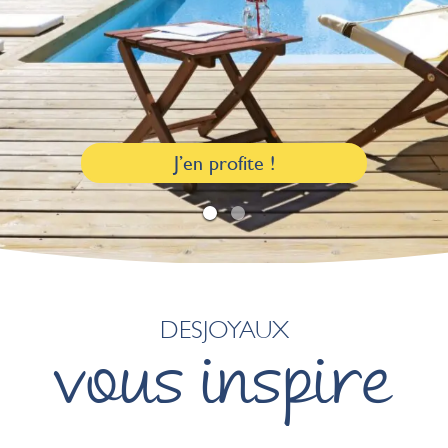
J’en profite !
1
2
DESJOYAUX
vous inspire