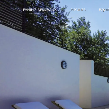
FAMILLE DESJOYAUX
PISCINES
ÉQUI
L’esprit Desjoyaux
Piscines extérieur
S
Pourquoi choisir Desjoyaux
Piscines intérieur
C
Nos magasins
Nos Gammes
E
Nous rejoindre
Construction Pisc
C