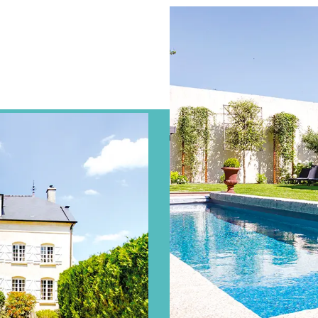
J’y vais
J’ai compris